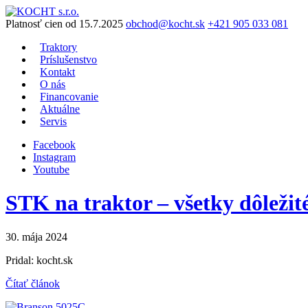
Preskočiť
na
Platnosť cien od 15.7.2025
obchod@kocht.sk
+421 905 033 081
obsah
Traktory
Príslušenstvo
Kontakt
O nás
Financovanie
Aktuálne
Servis
Facebook
Instagram
Youtube
STK na traktor – všetky dôležit
30. mája 2024
Pridal: kocht.sk
Čítať článok