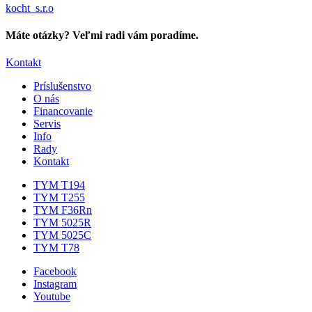
kocht_s.r.o
Máte otázky? Veľmi radi vám poradíme.
Kontakt
Príslušenstvo
O nás
Financovanie
Servis
Info
Rady
Kontakt
TYM T194
TYM T255
TYM F36Rn
TYM 5025R
TYM 5025C
TYM T78
Facebook
Instagram
Youtube