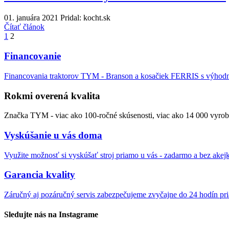
01. januára 2021
Pridal: kocht.sk
Čítať článok
Stránkovanie
1
2
príspevkov
Financovanie
Financovania traktorov TYM - Branson a kosačiek FERRIS s výho
Rokmi overená kvalita
Značka TYM - viac ako 100-ročné skúsenosti, viac ako 14 000 vyrob
Vyskúšanie u vás doma
Využite možnosť si vyskúšať stroj priamo u vás - zadarmo a bez akej
Garancia kvality
Záručný aj pozáručný servis zabezpečujeme zvyčajne do 24 hodín pr
Sledujte nás na Instagrame