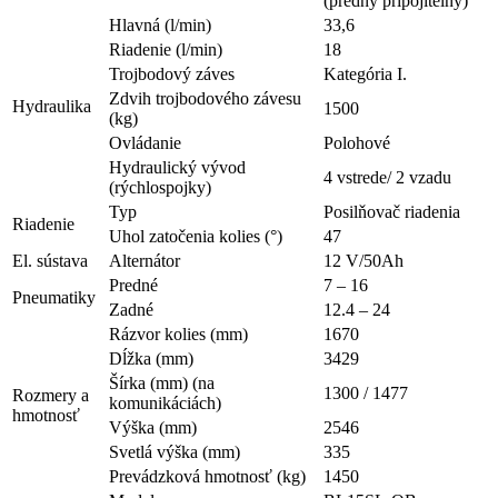
(predný pripojitelný)
Hlavná (l/min)
33,6
Riadenie (l/min)
18
Trojbodový záves
Kategória I.
Zdvih trojbodového závesu
Hydraulika
1500
(kg)
Ovládanie
Polohové
Hydraulický vývod
4 vstrede/ 2 vzadu
(rýchlospojky)
Typ
Posilňovač riadenia
Riadenie
Uhol zatočenia kolies (°)
47
El. sústava
Alternátor
12 V/50Ah
Predné
7 – 16
Pneumatiky
Zadné
12.4 – 24
Rázvor kolies (mm)
1670
Dĺžka (mm)
3429
Šírka (mm) (na
1300 / 1477
Rozmery a
komunikáciách)
hmotnosť
Výška (mm)
2546
Svetlá výška (mm)
335
Prevádzková hmotnosť (kg)
1450