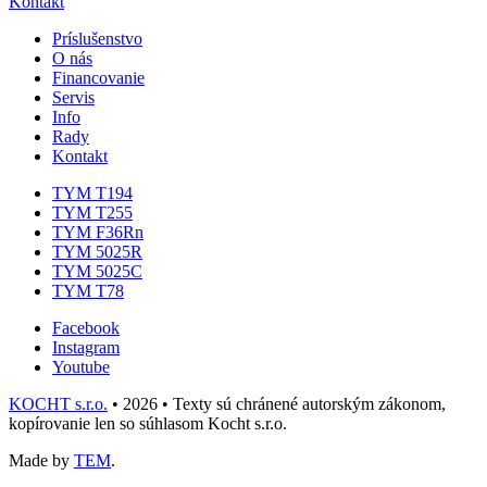
Kontakt
Príslušenstvo
O nás
Financovanie
Servis
Info
Rady
Kontakt
TYM T194
TYM T255
TYM F36Rn
TYM 5025R
TYM 5025C
TYM T78
Facebook
Instagram
Youtube
KOCHT s.r.o.
• 2026 • Texty sú chránené autorským zákonom,
kopírovanie len so súhlasom Kocht s.r.o.
Made by
TEM
.