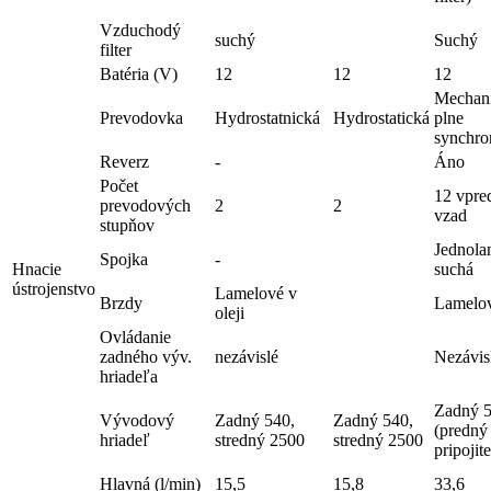
Vzduchodý
suchý
Suchý
filter
Batéria (V)
12
12
12
Mechani
Prevodovka
Hydrostatnická
Hydrostatická
plne
synchro
Reverz
-
Áno
Počet
12 vpre
prevodových
2
2
vzad
stupňov
Jednola
Spojka
-
Hnacie
suchá
ústrojenstvo
Lamelové v
Brzdy
Lamelov
oleji
Ovládanie
zadného výv.
nezávislé
Nezávis
hriadeľa
Zadný 
Vývodový
Zadný 540,
Zadný 540,
(predný
hriadeľ
stredný 2500
stredný 2500
pripojit
Hlavná (l/min)
15,5
15,8
33,6