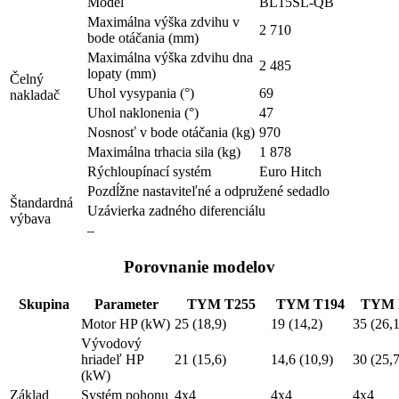
Model
BL15SL-QB
Maximálna výška zdvihu v
2 710
bode otáčania (mm)
Maximálna výška zdvihu dna
2 485
lopaty (mm)
Čelný
Uhol vysypania (°)
69
nakladač
Uhol naklonenia (°)
47
Nosnosť v bode otáčania (kg)
970
Maximálna trhacia sila (kg)
1 878
Rýchloupínací systém
Euro Hitch
Pozdĺžne nastaviteľné a odpružené sedadlo
Štandardná
Uzávierka zadného diferenciálu
výbava
–
Porovnanie modelov
Skupina
Parameter
TYM T255
TYM T194
TYM 
Motor HP (kW)
25 (18,9)
19 (14,2)
35 (26,1
Vývodový
hriadeľ HP
21 (15,6)
14,6 (10,9)
30 (25,7
(kW)
Základ
Systém pohonu
4x4
4x4
4x4