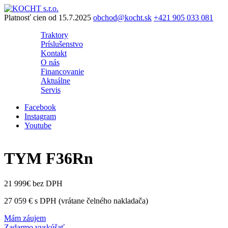
Preskočiť
na
Platnosť cien od 15.7.2025
obchod@kocht.sk
+421 905 033 081
obsah
Traktory
Príslušenstvo
Kontakt
O nás
Financovanie
Aktuálne
Servis
Facebook
Instagram
Youtube
TYM F36Rn
21 999€ bez DPH
27 059 € s DPH (vrátane čelného nakladača)
Mám záujem
Zadarmo vyskúšať