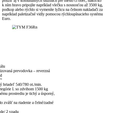
použiť aj v komunálnych službách pre mesto či obec, nakoľko
k ním hravo pripojíte napríklad vlečku s nosnosťou až 3500 kg,
podkop alebo rýchlo si vymeníte lyžicu na čelnom nakladači za
napríklad paletizačné vidly pomocou rýchloupínacieho systému
Euro.
iálu
izovaná prevodovka – reverzná
ad
7°
 hriadeľ 540/780 ot./min.
tegórie I. so zdvihom 1500 kg
ému prostrediu je tichý a úsporný,
lo zvášť na riadenie a čelné/zadné
ede/ 2 vzadu