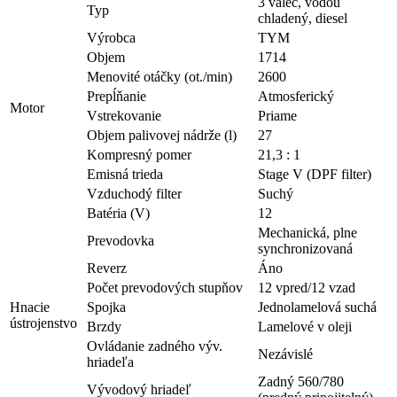
3 valec, vodou
Typ
chladený, diesel
Výrobca
TYM
Objem
1714
Menovité otáčky (ot./min)
2600
Prepĺňanie
Atmosferický
Motor
Vstrekovanie
Priame
Objem palivovej nádrže (l)
27
Kompresný pomer
21,3 : 1
Emisná trieda
Stage V (DPF filter)
Vzduchodý filter
Suchý
Batéria (V)
12
Mechanická, plne
Prevodovka
synchronizovaná
Reverz
Áno
Počet prevodových stupňov
12 vpred/12 vzad
Hnacie
Spojka
Jednolamelová suchá
ústrojenstvo
Brzdy
Lamelové v oleji
Ovládanie zadného výv.
Nezávislé
hriadeľa
Zadný 560/780
Vývodový hriadeľ