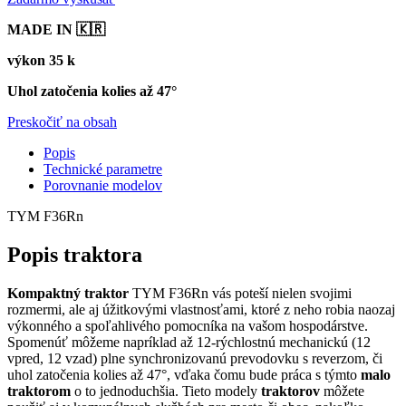
MADE IN 🇰🇷
výkon 35 k
Uhol zatočenia kolies až 47°
Preskočiť na obsah
Popis
Technické parametre
Porovnanie modelov
TYM F36Rn
Popis traktora
Kompaktný traktor
TYM F36Rn vás poteší nielen svojimi
rozmermi, ale aj úžitkovými vlastnosťami, ktoré z neho robia naozaj
výkonného a spoľahlivého pomocníka na vašom hospodárstve.
Spomenúť môžeme napríklad až 12-rýchlostnú mechanickú (12
vpred, 12 vzad) plne synchronizovanú prevodovku s reverzom, či
uhol zatočenia kolies až 47°, vďaka čomu bude práca s týmto
malo
traktorom
o to jednoduchšia. Tieto modely
traktorov
môžete