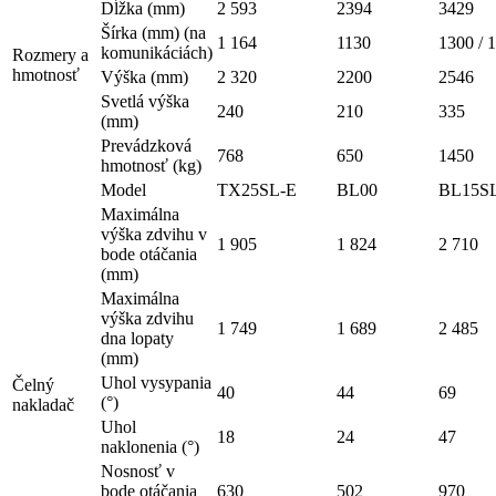
Dĺžka (mm)
2 593
2394
3429
Šírka (mm) (na
1 164
1130
1300 / 
komunikáciách)
Rozmery a
hmotnosť
Výška (mm)
2 320
2200
2546
Svetlá výška
240
210
335
(mm)
Prevádzková
768
650
1450
hmotnosť (kg)
Model
TX25SL-E
BL00
BL15S
Maximálna
výška zdvihu v
1 905
1 824
2 710
bode otáčania
(mm)
Maximálna
výška zdvihu
1 749
1 689
2 485
dna lopaty
(mm)
Uhol vysypania
Čelný
40
44
69
(°)
nakladač
Uhol
18
24
47
naklonenia (°)
Nosnosť v
bode otáčania
630
502
970