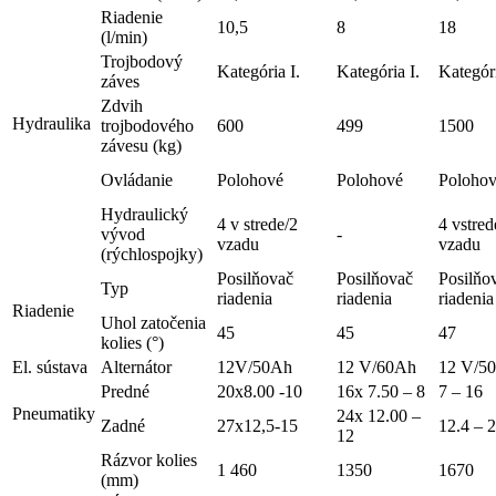
Riadenie
10,5
8
18
(l/min)
Trojbodový
Kategória I.
Kategória I.
Kategóri
záves
Zdvih
Hydraulika
trojbodového
600
499
1500
závesu (kg)
Ovládanie
Polohové
Polohové
Poloho
Hydraulický
4 v strede/2
4 vstred
vývod
-
vzadu
vzadu
(rýchlospojky)
Posilňovač
Posilňovač
Posilňo
Typ
riadenia
riadenia
riadenia
Riadenie
Uhol zatočenia
45
45
47
kolies (°)
El. sústava
Alternátor
12V/50Ah
12 V/60Ah
12 V/5
Predné
20x8.00 -10
16x 7.50 – 8
7 – 16
Pneumatiky
24x 12.00 –
Zadné
27x12,5-15
12.4 – 
12
Rázvor kolies
1 460
1350
1670
(mm)