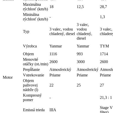
Maximálna
18
12,5
28,7
rýchlosť (km/h)
Mininálna
-
1,3
rýchlosť (km/h)
3 valec,
3 valec, vodou
vodou
3 valec
Typ
chladený, diesel
chladený,
chladený
diesel
Výrobca
Yanmar
Yanmar
TYM
Objem
1116
993
1714
Menovité
2600
3000
2600
otáčky (ot./min)
Prepĺňanie
Atmosferický
Atmosferický
Atmosfe
Vstrekovanie
Priame
Priame
Priame
Motor
Objem
palivovej
22
25
27
nádrže (l)
Kompresný
-
21,3 : 1
pomer
Stage 
Emisná trieda
IIIA
filter)