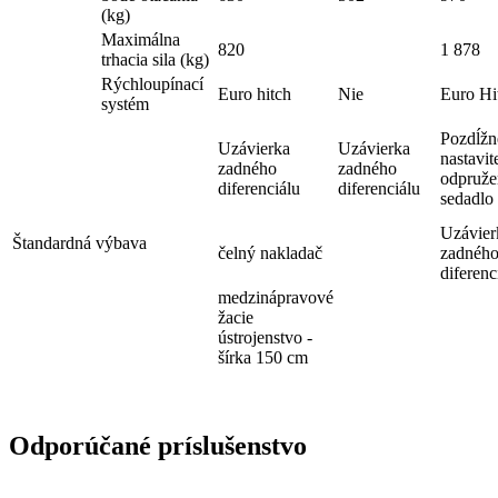
(kg)
Maximálna
820
1 878
trhacia sila (kg)
Rýchloupínací
Euro hitch
Nie
Euro Hi
systém
Pozdĺžn
Uzávierka
Uzávierka
nastavit
zadného
zadného
odpruže
diferenciálu
diferenciálu
sedadlo
Uzávier
Štandardná výbava
čelný nakladač
zadnéh
diferenc
medzinápravové
žacie
ústrojenstvo -
šírka 150 cm
Odporúčané príslušenstvo