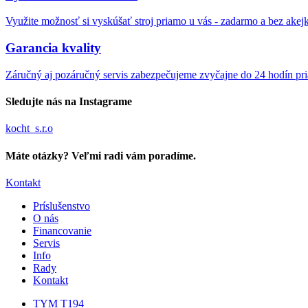
Využite možnosť si vyskúšať stroj priamo u vás - zadarmo a bez akej
Garancia kvality
Záručný aj pozáručný servis zabezpečujeme zvyčajne do 24 hodín pr
Sledujte nás na Instagrame
kocht_s.r.o
Máte otázky? Veľmi radi vám poradíme.
Kontakt
Príslušenstvo
O nás
Financovanie
Servis
Info
Rady
Kontakt
TYM T194