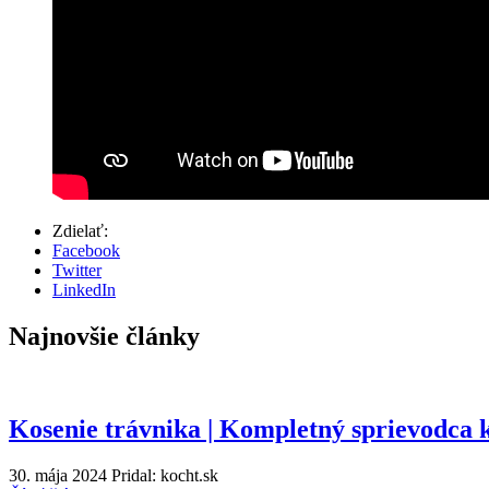
Zdielať:
Facebook
Twitter
LinkedIn
Najnovšie články
Kosenie trávnika | Kompletný sprievodca 
30. mája 2024
Pridal: kocht.sk