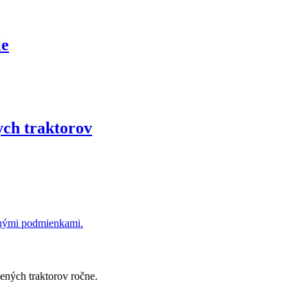
ie
ych traktorov
dnými podmienkami.
ených traktorov ročne.