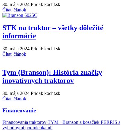
30. mája 2024
Pridal: kocht.sk
Čítať článok
STK na traktor – všetky dôležité
informácie
30. mája 2024
Pridal: kocht.sk
Čítať článok
Tym (Branson): História značky
inovatívnych traktorov
30. mája 2024
Pridal: kocht.sk
Čítať článok
Financovanie
Financovania traktorov TYM - Branson a kosačiek FERRIS s
výhodnými podmienkami.