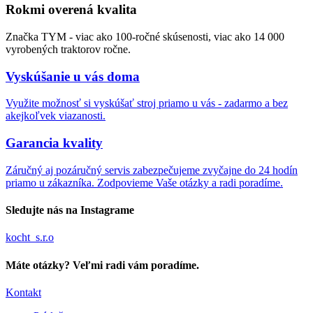
Rokmi overená kvalita
Značka TYM - viac ako 100-ročné skúsenosti, viac ako 14 000
vyrobených traktorov ročne.
Vyskúšanie u vás doma
Využite možnosť si vyskúšať stroj priamo u vás - zadarmo a bez
akejkoľvek viazanosti.
Garancia kvality
Záručný aj pozáručný servis zabezpečujeme zvyčajne do 24 hodín
priamo u zákazníka. Zodpovieme Vaše otázky a radi poradíme.
Sledujte nás na Instagrame
kocht_s.r.o
Máte otázky? Veľmi radi vám poradíme.
Kontakt