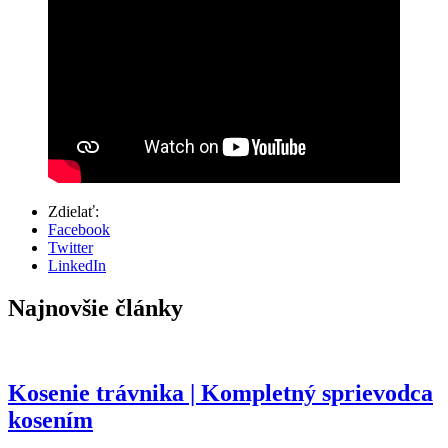
Zdielať:
Facebook
Twitter
LinkedIn
Najnovšie články
Kosenie trávnika | Kompletný sprievodca
kosením