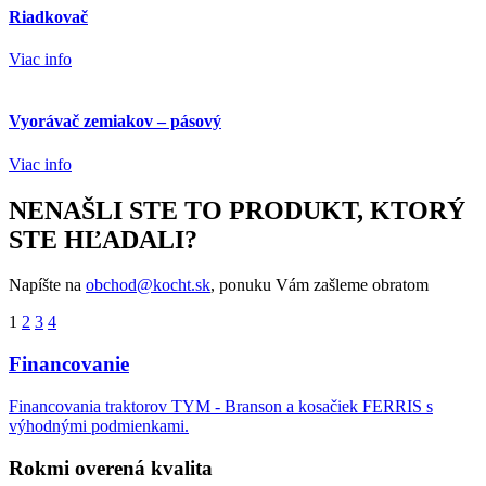
Riadkovač
Viac info
Vyorávač zemiakov – pásový
Viac info
NENAŠLI STE TO PRODUKT, KTORÝ
STE HĽADALI?
Napíšte na
obchod@kocht.sk
, ponuku Vám zašleme obratom
Stránkovanie
1
2
3
4
príspevkov
Financovanie
Financovania traktorov TYM - Branson a kosačiek FERRIS s
výhodnými podmienkami.
Rokmi overená kvalita