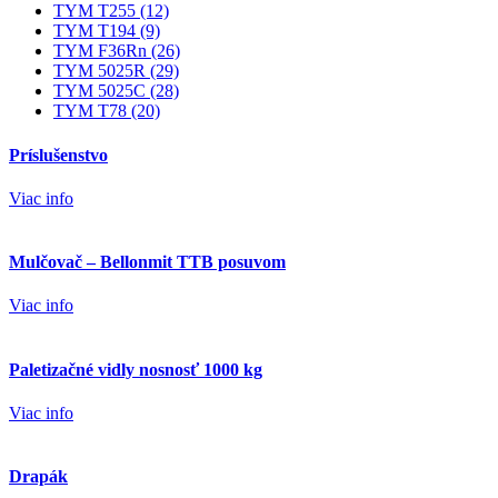
TYM T255 (12)
TYM T194 (9)
TYM F36Rn (26)
TYM 5025R (29)
TYM 5025C (28)
TYM T78 (20)
Príslušenstvo
Viac info
Mulčovač – Bellonmit TTB posuvom
Viac info
Paletizačné vidly nosnosť 1000 kg
Viac info
Drapák