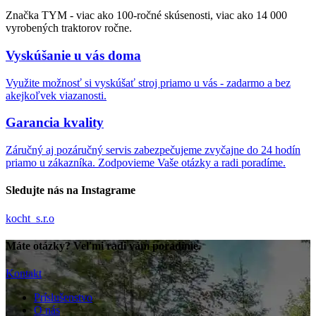
Značka TYM - viac ako 100-ročné skúsenosti, viac ako 14 000
vyrobených traktorov ročne.
Vyskúšanie u vás doma
Využite možnosť si vyskúšať stroj priamo u vás - zadarmo a bez
akejkoľvek viazanosti.
Garancia kvality
Záručný aj pozáručný servis zabezpečujeme zvyčajne do 24 hodín
priamo u zákazníka. Zodpovieme Vaše otázky a radi poradíme.
Sledujte nás na Instagrame
kocht_s.r.o
Máte otázky? Veľmi radi vám poradíme.
Kontakt
Príslušenstvo
O nás