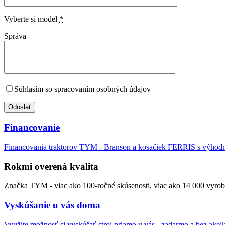
Vyberte si model
*
Správa
Súhlasím so spracovaním osobných údajov
Financovanie
Financovania traktorov TYM - Branson a kosačiek FERRIS s výho
Rokmi overená kvalita
Značka TYM - viac ako 100-ročné skúsenosti, viac ako 14 000 vyrob
Vyskúšanie u vás doma
Využite možnosť si vyskúšať stroj priamo u vás - zadarmo a bez akej