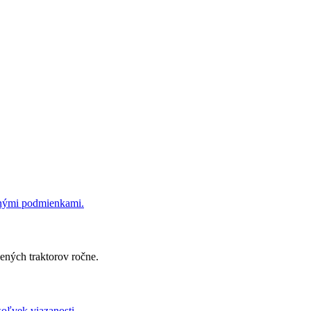
dnými podmienkami.
ených traktorov ročne.
koľvek viazanosti.