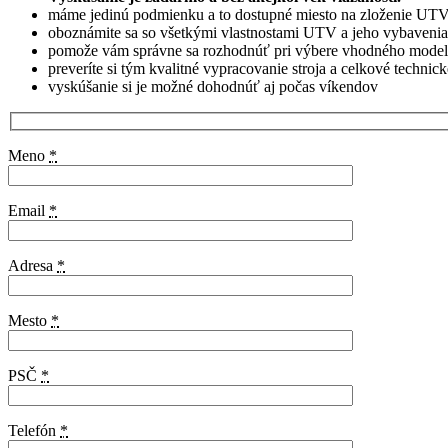
máme jedinú podmienku a to dostupné miesto na zloženie UTV
oboznámite sa so všetkými vlastnostami UTV a jeho vybavenia
pomože vám správne sa rozhodnúť pri výbere vhodného modelu
preveríte si tým kvalitné vypracovanie stroja a celkové technick
vyskúšanie si je možné dohodnúť aj počas víkendov
Meno
*
Email
*
Adresa
*
Mesto
*
PSČ
*
Telefón
*