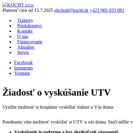
Preskočiť
na
Platnosť cien od 15.7.2025
obchod@kocht.sk
+421 905 033 081
obsah
Traktory
Príslušenstvo
Kontakt
O nás
Financovanie
Aktuálne
Servis
Facebook
Instagram
Youtube
Žiadosť o vyskúšanie UTV
Využite možnosť si bezplatne vyskúšať traktor u Vás doma.
Ponúkame vám možnosť vyskúšať si UTV u vás doma. Stačí nižšie 
Vyskúšanie je zadarmo a bez akejkoľvek viazanosti.