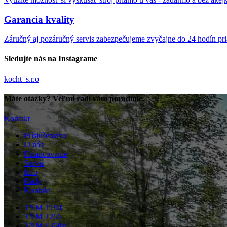
Garancia kvality
Záručný aj pozáručný servis zabezpečujeme zvyčajne do 24 hodín pr
Sledujte nás na Instagrame
kocht_s.r.o
Máte otázky? Veľmi radi vám poradíme.
Kontakt
Príslušenstvo
O nás
Financovanie
Servis
Info
Rady
Kontakt
TYM T194
TYM T255
TYM F36Rn