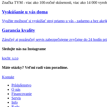
Značka TYM - viac ako 100-ročné skúsenosti, viac ako 14 000 vyrob
Vyskúšanie u vás doma
Využite možnosť si vyskúšať stroj priamo u vás - zadarmo a bez akej
Garancia kvality
Záručný aj pozáručný servis zabezpečujeme zvyčajne do 24 hodín pr
Sledujte nás na Instagrame
kocht_s.r.o
Máte otázky? Veľmi radi vám poradíme.
Kontakt
Príslušenstvo
O nás
Financovanie
Servis
Info
Rady