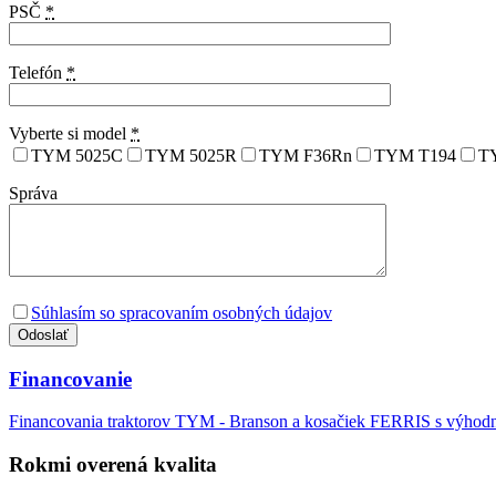
PSČ
*
Telefón
*
Vyberte si model
*
TYM 5025C
TYM 5025R
TYM F36Rn
TYM T194
T
Správa
Súhlasím so spracovaním osobných údajov
Financovanie
Financovania traktorov TYM - Branson a kosačiek FERRIS s výho
Rokmi overená kvalita