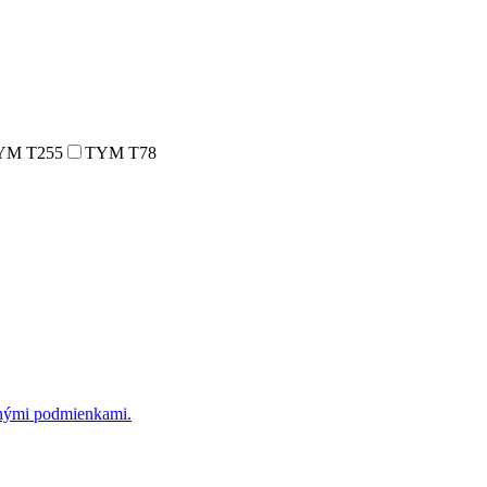
YM T255
TYM T78
dnými podmienkami.