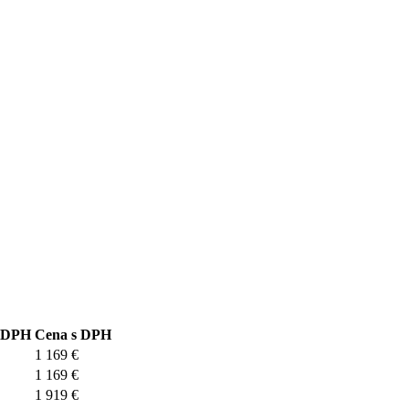
z DPH
Cena s DPH
1 169 €
1 169 €
1 919 €