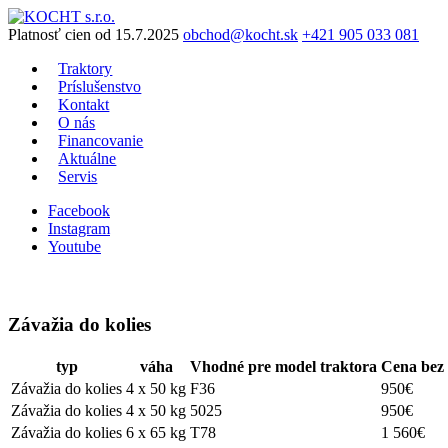
Preskočiť
na
Platnosť cien od 15.7.2025
obchod@kocht.sk
+421 905 033 081
obsah
Traktory
Príslušenstvo
Kontakt
O nás
Financovanie
Aktuálne
Servis
Facebook
Instagram
Youtube
Závažia do kolies
typ
váha
Vhodné pre model traktora
Cena be
Závažia do kolies
4 x 50 kg
F36
950€
Závažia do kolies
4 x 50 kg
5025
950€
Závažia do kolies
6 x 65 kg
T78
1 560€