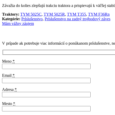
Závažia do kolies zlepšujú trakciu traktora a prispievajú k väčšej stab
Traktory:
TYM 5025C
,
TYM 5025R
,
TYM T355
,
TYM F36Rn
Kategórie:
Príslušenstvo
,
Príslušenstvo na zadný trojbodový záves
Mám vážny záujem
V prípade ak potrebuje viac informácií o ponúkanom príslušenstve, n
Meno
*
Email
*
Adresa
*
Mesto
*