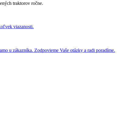
ených traktorov ročne.
koľvek viazanosti.
iamo u zákazníka. Zodpovieme Vaše otázky a radi poradíme.