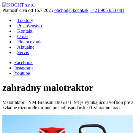
Preskočiť
na
Platnosť cien od 15.7.2025
obchod@kocht.sk
+421 905 033 081
obsah
Traktory
Príslušenstvo
Kontakt
O nás
Financovanie
Aktuálne
Servis
Facebook
Instagram
Youtube
zahradny malotraktor
Malotraktor TYM-Branson 1905H/T194 je vynikajúcou voľbou pre záhr
zvládne rôznorodé drobné poľnohospodárske či záhradné práce.