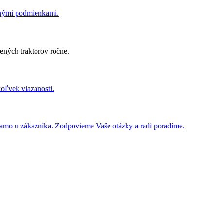
dnými podmienkami.
ených traktorov ročne.
koľvek viazanosti.
iamo u zákazníka. Zodpovieme Vaše otázky a radi poradíme.