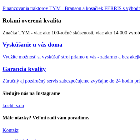
Financovania traktorov TYM - Branson a kosačiek FERRIS s výho
Rokmi overená kvalita
Značka TYM - viac ako 100-ročné skúsenosti, viac ako 14 000 vyrob
Vyskúšanie u vás doma
Využite možnosť si vyskúšať stroj priamo u vás - zadarmo a bez akej
Garancia kvality
Záručný aj pozáručný servis zabezpečujeme zvyčajne do 24 hodín pr
Sledujte nás na Instagrame
kocht_s.r.o
Máte otázky? Veľmi radi vám poradíme.
Kontakt