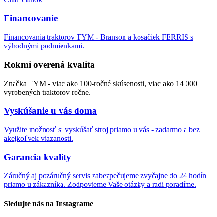
Financovanie
Financovania traktorov TYM - Branson a kosačiek FERRIS s
výhodnými podmienkami.
Rokmi overená kvalita
Značka TYM - viac ako 100-ročné skúsenosti, viac ako 14 000
vyrobených traktorov ročne.
Vyskúšanie u vás doma
Využite možnosť si vyskúšať stroj priamo u vás - zadarmo a bez
akejkoľvek viazanosti.
Garancia kvality
Záručný aj pozáručný servis zabezpečujeme zvyčajne do 24 hodín
priamo u zákazníka. Zodpovieme Vaše otázky a radi poradíme.
Sledujte nás na Instagrame