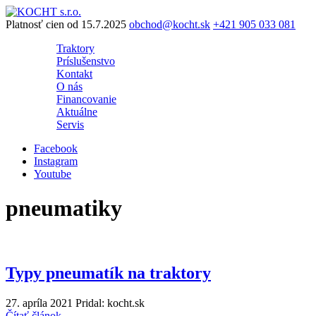
Preskočiť
na
Platnosť cien od 15.7.2025
obchod@kocht.sk
+421 905 033 081
obsah
Traktory
Príslušenstvo
Kontakt
O nás
Financovanie
Aktuálne
Servis
Facebook
Instagram
Youtube
pneumatiky
Typy pneumatík na traktory
27. apríla 2021
Pridal: kocht.sk
Čítať článok