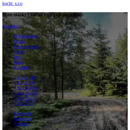
kocht_s.r.o
Máte otázky? Veľmi radi vám poradíme.
Kontakt
Príslušenstvo
O nás
Financovanie
Servis
Info
Rady
Kontakt
TYM T194
TYM T255
TYM F36Rn
TYM 5025R
TYM 5025C
TYM T78
Facebook
Instagram
Youtube