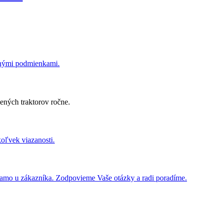
dnými podmienkami.
ených traktorov ročne.
koľvek viazanosti.
iamo u zákazníka. Zodpovieme Vaše otázky a radi poradíme.