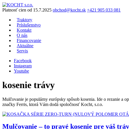
Preskočiť
na
Platnosť cien od 15.7.2025
obchod@kocht.sk
+421 905 033 081
obsah
Traktory
Príslušenstvo
Kontakt
O nás
Financovanie
Aktuálne
Servis
Facebook
Instagram
Youtube
kosenie trávy
Mulčovanie je populárny európsky spôsob kosenia. Ide o rezanie a op
značky Ferris, ktorá Vám dodá spoločnosť Kocht, s.r.o.
Mulčovanie – to pravé kosenie pre váš trá