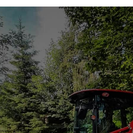
vanie len so súhlasom Kocht s.r.o.