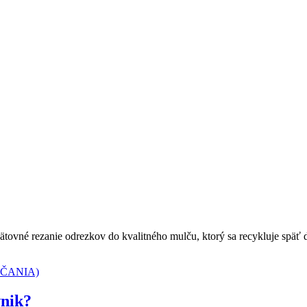
ätovné rezanie odrezkov do kvalitného mulču, ktorý sa recykluje späť 
vnik?