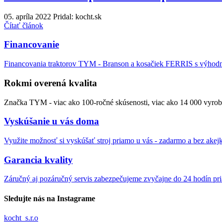
05. apríla 2022
Pridal: kocht.sk
Čítať článok
Financovanie
Financovania traktorov TYM - Branson a kosačiek FERRIS s výho
Rokmi overená kvalita
Značka TYM - viac ako 100-ročné skúsenosti, viac ako 14 000 vyrob
Vyskúšanie u vás doma
Využite možnosť si vyskúšať stroj priamo u vás - zadarmo a bez akej
Garancia kvality
Záručný aj pozáručný servis zabezpečujeme zvyčajne do 24 hodín pr
Sledujte nás na Instagrame
kocht_s.r.o