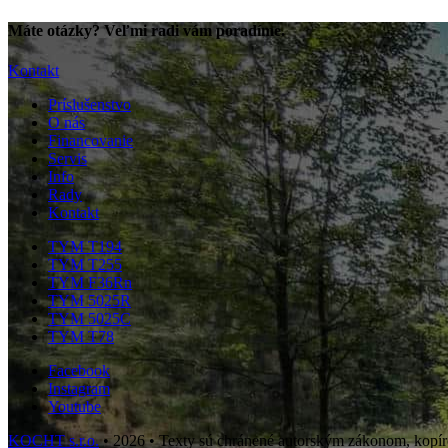
Máte otázky? Veľmi radi vám poradíme.
Kontakt
Príslušenstvo
O nás
Financovanie
Servis
Info
Rady
Kontakt
TYM T194
TYM T255
TYM F36Rn
TYM 5025R
TYM 5025C
TYM T78
Facebook
Instagram
Youtube
KOCHT s.r.o.
• 2026 • Texty sú chránené autorským zákonom, kopíro