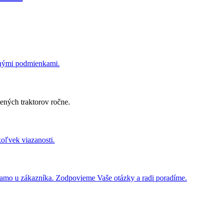
dnými podmienkami.
ených traktorov ročne.
koľvek viazanosti.
iamo u zákazníka. Zodpovieme Vaše otázky a radi poradíme.