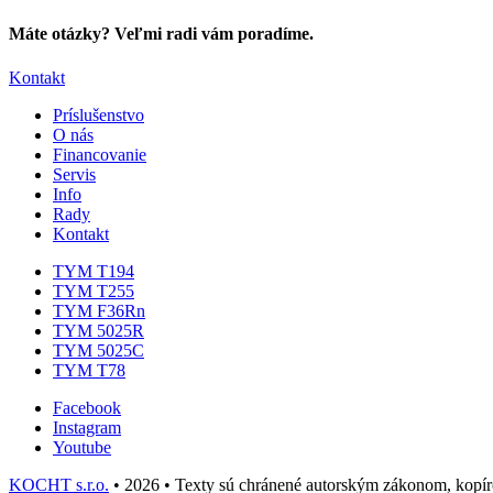
Máte otázky? Veľmi radi vám poradíme.
Kontakt
Príslušenstvo
O nás
Financovanie
Servis
Info
Rady
Kontakt
TYM T194
TYM T255
TYM F36Rn
TYM 5025R
TYM 5025C
TYM T78
Facebook
Instagram
Youtube
KOCHT s.r.o.
• 2026 • Texty sú chránené autorským zákonom, kopíro