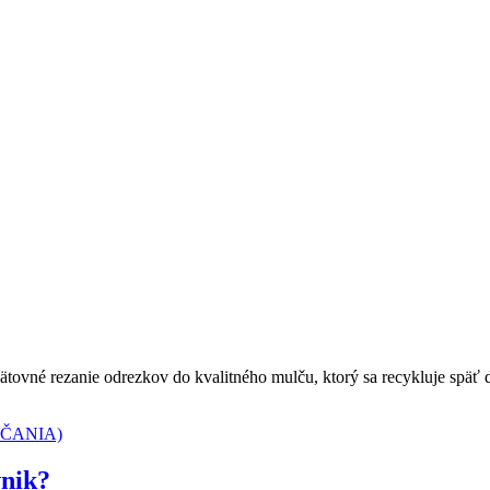
ätovné rezanie odrezkov do kvalitného mulču, ktorý sa recykluje späť 
vnik?