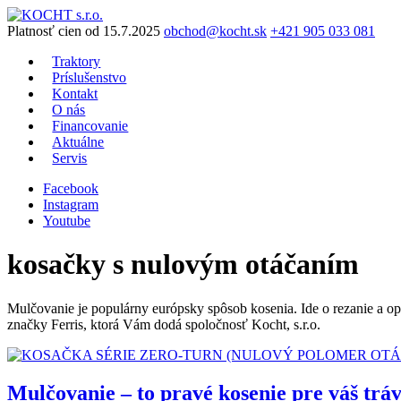
Preskočiť
na
Platnosť cien od 15.7.2025
obchod@kocht.sk
+421 905 033 081
obsah
Traktory
Príslušenstvo
Kontakt
O nás
Financovanie
Aktuálne
Servis
Facebook
Instagram
Youtube
kosačky s nulovým otáčaním
Mulčovanie je populárny európsky spôsob kosenia. Ide o rezanie a op
značky Ferris, ktorá Vám dodá spoločnosť Kocht, s.r.o.
Mulčovanie – to pravé kosenie pre váš trá