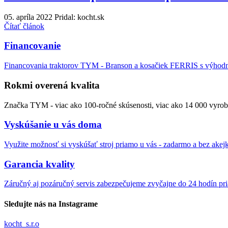
05. apríla 2022
Pridal: kocht.sk
Čítať článok
Financovanie
Financovania traktorov TYM - Branson a kosačiek FERRIS s výho
Rokmi overená kvalita
Značka TYM - viac ako 100-ročné skúsenosti, viac ako 14 000 vyrob
Vyskúšanie u vás doma
Využite možnosť si vyskúšať stroj priamo u vás - zadarmo a bez akej
Garancia kvality
Záručný aj pozáručný servis zabezpečujeme zvyčajne do 24 hodín pr
Sledujte nás na Instagrame
kocht_s.r.o