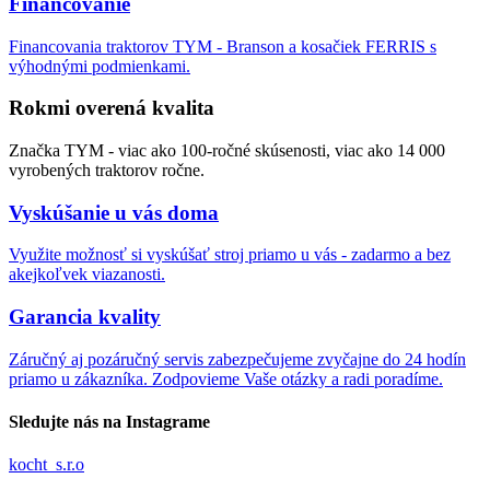
Financovanie
Financovania traktorov TYM - Branson a kosačiek FERRIS s
výhodnými podmienkami.
Rokmi overená kvalita
Značka TYM - viac ako 100-ročné skúsenosti, viac ako 14 000
vyrobených traktorov ročne.
Vyskúšanie u vás doma
Využite možnosť si vyskúšať stroj priamo u vás - zadarmo a bez
akejkoľvek viazanosti.
Garancia kvality
Záručný aj pozáručný servis zabezpečujeme zvyčajne do 24 hodín
priamo u zákazníka. Zodpovieme Vaše otázky a radi poradíme.
Sledujte nás na Instagrame
kocht_s.r.o