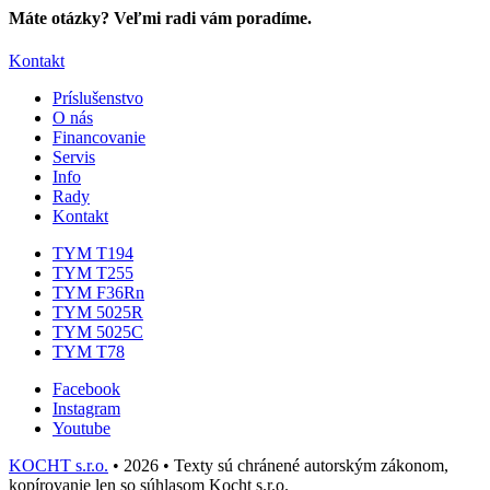
Máte otázky? Veľmi radi vám poradíme.
Kontakt
Príslušenstvo
O nás
Financovanie
Servis
Info
Rady
Kontakt
TYM T194
TYM T255
TYM F36Rn
TYM 5025R
TYM 5025C
TYM T78
Facebook
Instagram
Youtube
KOCHT s.r.o.
• 2026 • Texty sú chránené autorským zákonom,
kopírovanie len so súhlasom Kocht s.r.o.