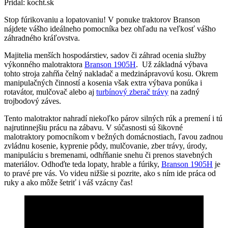
Pridal: kocht.sk
Stop fúrikovaniu a lopatovaniu! V ponuke traktorov Branson
nájdete vášho ideálneho pomocníka bez ohľadu na veľkosť vášho
záhradného kráľovstva.
Majitelia menších hospodárstiev, sadov či záhrad ocenia služby
výkonného malotraktora
Branson 1905H
. Už základná výbava
tohto stroja zahŕňa čelný nakladač a medzinápravovú kosu. Okrem
manipulačných činností a kosenia však extra výbava ponúka i
rotavátor, mulčovač alebo aj
turbínový zberač trávy
na zadný
trojbodový záves.
Tento malotraktor nahradí niekoľko párov silných rúk a premení i tú
najrutinnejšiu prácu na zábavu. V súčasnosti sú šikovné
malotraktory pomocníkom v bežných domácnostiach, ľavou zadnou
zvládnu kosenie, kyprenie pôdy, mulčovanie, zber trávy, úrody,
manipuláciu s bremenami, odhŕňanie snehu či prenos stavebných
materiálov. Odhoďte teda lopaty, hrable a fúriky,
Branson 1905H
je
to pravé pre vás. Vo videu nižšie si pozrite, ako s ním ide práca od
ruky a ako môže šetriť i váš vzácny čas!