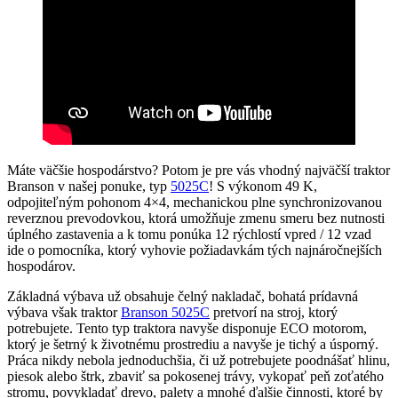
Máte väčšie hospodárstvo? Potom je pre vás vhodný najväčší traktor
Branson v našej ponuke, typ
5025C
! S výkonom 49 K,
odpojiteľným pohonom 4×4, mechanickou plne synchronizovanou
reverznou prevodovkou, ktorá umožňuje zmenu smeru bez nutnosti
úplného zastavenia a k tomu ponúka 12 rýchlostí vpred / 12 vzad
ide o pomocníka, ktorý vyhovie požiadavkám tých najnáročnejších
hospodárov.
Základná výbava už obsahuje čelný nakladač, bohatá prídavná
výbava však traktor
Branson 5025C
pretvorí na stroj, ktorý
potrebujete. Tento typ traktora navyše disponuje ECO motorom,
ktorý je šetrný k životnému prostrediu a navyše je tichý a úsporný.
Práca nikdy nebola jednoduchšia, či už potrebujete poodnášať hlinu,
piesok alebo štrk, zbaviť sa pokosenej trávy, vykopať peň zoťatého
stromu, povykladať drevo, palety a mnohé ďalšie činnosti, ktoré by