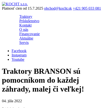
Preskočiť
na
Platnosť cien od 15.7.2025
obchod@kocht.sk
+421 905 033 081
obsah
Traktory
Príslušenstvo
Kontakt
O nás
Financovanie
Aktuálne
Servis
Facebook
Instagram
Youtube
Traktory BRANSON sú
pomocníkom do každej
záhrady, malej či veľkej!
04. júla 2022