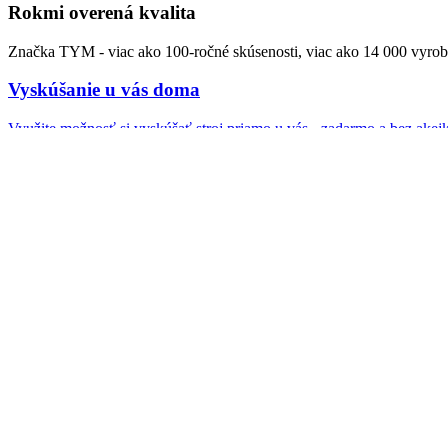
Rokmi overená kvalita
Značka TYM - viac ako 100-ročné skúsenosti, viac ako 14 000 vyrob
Vyskúšanie u vás doma
Využite možnosť si vyskúšať stroj priamo u vás - zadarmo a bez akej
Garancia kvality
Záručný aj pozáručný servis zabezpečujeme zvyčajne do 24 hodín pr
Sledujte nás na Instagrame
kocht_s.r.o
Máte otázky? Veľmi radi vám poradíme.
Kontakt
Príslušenstvo
O nás
Financovanie