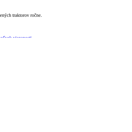
ených traktorov ročne.
koľvek viazanosti.
iamo u zákazníka. Zodpovieme Vaše otázky a radi poradíme.