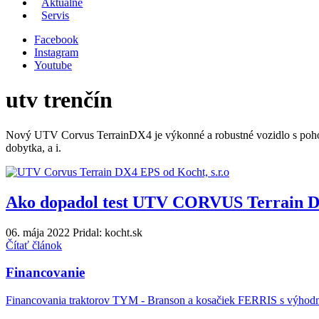
Aktuálne
Servis
Facebook
Instagram
Youtube
utv trenčín
Nový UTV Corvus TerrainDX4 je výkonné a robustné vozidlo s pohono
dobytka, a i.
Ako dopadol test UTV CORVUS Terrain
06. mája 2022
Pridal: kocht.sk
Čítať článok
Financovanie
Financovania traktorov TYM - Branson a kosačiek FERRIS s výho