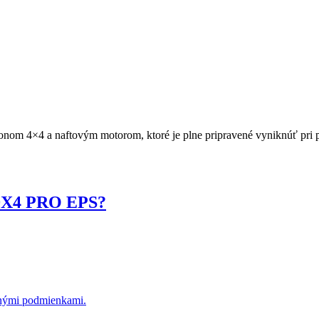
m 4×4 a naftovým motorom, ktoré je plne pripravené vyniknúť pri prá
 DX4 PRO EPS?
dnými podmienkami.