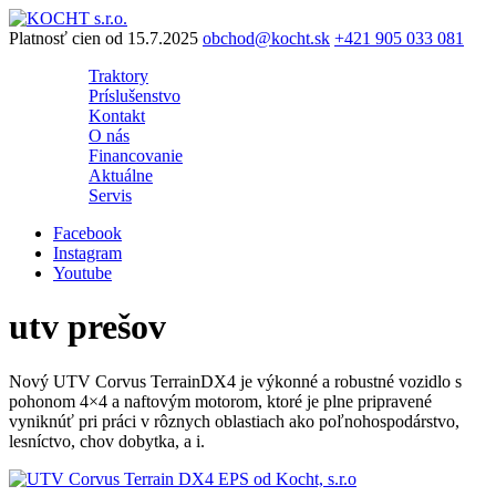
Preskočiť
na
Platnosť cien od 15.7.2025
obchod@kocht.sk
+421 905 033 081
obsah
Traktory
Príslušenstvo
Kontakt
O nás
Financovanie
Aktuálne
Servis
Facebook
Instagram
Youtube
utv prešov
Nový UTV Corvus TerrainDX4 je výkonné a robustné vozidlo s
pohonom 4×4 a naftovým motorom, ktoré je plne pripravené
vyniknúť pri práci v rôznych oblastiach ako poľnohospodárstvo,
lesníctvo, chov dobytka, a i.