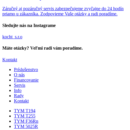
Záručný aj pozáručný servis zabezpečujeme zvyčajne do 24 hodín
priamo u zákazníka. Zodpovieme Vaše otázky a radi poradíme.
Sledujte nás na Instagrame
kocht_s.r.o
Máte otázky? Veľmi radi vám poradíme.
Kontakt
Príslušenstvo
O nás
Financovanie
Servis
Info
Rady
Kontakt
TYM T194
TYM T255
TYM F36Rn
TYM 5025R