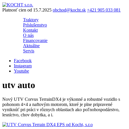
Preskočiť
na
Platnosť cien od 15.7.2025
obchod@kocht.sk
+421 905 033 081
obsah
Traktory
Príslušenstvo
Kontakt
O nás
Financovanie
Aktuálne
Servis
Facebook
Instagram
Youtube
utv auto
Nový UTV Corvus TerrainDX4 je výkonné a robustné vozidlo s
pohonom 4×4 a naftovým motorom, ktoré je plne pripravené
vyniknúť pri práci v rôznych oblastiach ako poľnohospodárstvo,
lesníctvo, chov dobytka, a i.