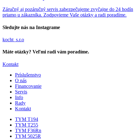
Záručný aj pozáručný servis zabezpečujeme zvyčajne do 24 hodín
priamo u zákazníka. Zodpovieme Vaše otázky a radi poradíme.
Sledujte nás na Instagrame
kocht_s.r.o
Máte otázky? Veľmi radi vám poradíme.
Kontakt
Príslušenstvo
O nás
Financovanie
Servis
Info
Rady
Kontakt
TYM T194
TYM T255
TYM F36Rn
TYM 5025R