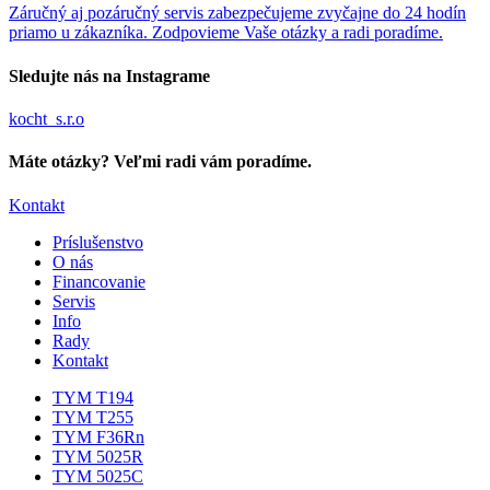
Záručný aj pozáručný servis zabezpečujeme zvyčajne do 24 hodín
priamo u zákazníka. Zodpovieme Vaše otázky a radi poradíme.
Sledujte nás na Instagrame
kocht_s.r.o
Máte otázky? Veľmi radi vám poradíme.
Kontakt
Príslušenstvo
O nás
Financovanie
Servis
Info
Rady
Kontakt
TYM T194
TYM T255
TYM F36Rn
TYM 5025R
TYM 5025C