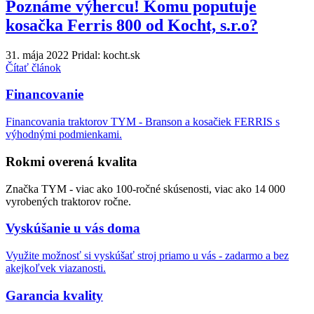
Poznáme výhercu! Komu poputuje
kosačka Ferris 800 od Kocht, s.r.o?
31. mája 2022
Pridal: kocht.sk
Čítať článok
Financovanie
Financovania traktorov TYM - Branson a kosačiek FERRIS s
výhodnými podmienkami.
Rokmi overená kvalita
Značka TYM - viac ako 100-ročné skúsenosti, viac ako 14 000
vyrobených traktorov ročne.
Vyskúšanie u vás doma
Využite možnosť si vyskúšať stroj priamo u vás - zadarmo a bez
akejkoľvek viazanosti.
Garancia kvality