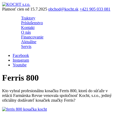
Preskočiť
na
Platnosť cien od 15.7.2025
obchod@kocht.sk
+421 905 033 081
obsah
Traktory
Príslušenstvo
Kontakt
O nás
Financovanie
Aktuálne
Servis
Facebook
Instagram
Youtube
Ferris 800
Kto vyhral profesionálnu kosačku Ferris 800, ktorú do súťaže v
relácii Farmárska Revue venovala spoločnosť Kocht, s.r.o., jediný
oficiálny dodávateľ kosačiek značky Ferris?