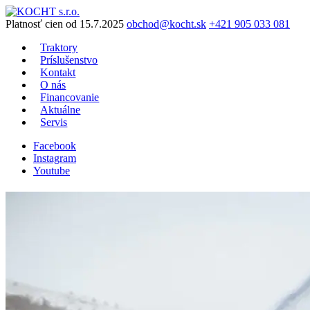
Preskočiť
na
Platnosť cien od 15.7.2025
obchod@kocht.sk
+421 905 033 081
obsah
Traktory
Príslušenstvo
Kontakt
O nás
Financovanie
Aktuálne
Servis
Facebook
Instagram
Youtube