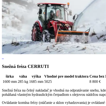
Snežná fréza CERRUTI
šírka
váha
výška
Vhodné pre model traktora
Cena bez
1600 mm
285 kg
1685 mm
5025
8 800 €
Snežná fréza na čelný nakladač je vhodná na odpratávanie snehu, kde
poháňaná vlastným hydraulickým čerpadlom s olejovou nádržou napoj
Ovládanie komína frézy (otáčanie a sklon vyhadzovania) je ovládané e