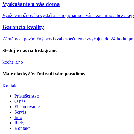
Vyskúšanie u vás doma
Využite možnosť si vyskúšať stroj priamo u vás - zadarmo a bez akej
Garancia kvality
Záručný aj pozáručný servis zabezpečujeme zvyčajne do 24 hodín pr
Sledujte nás na Instagrame
kocht_s.r.o
Máte otázky? Veľmi radi vám poradíme.
Kontakt
Príslušenstvo
O nás
Financovanie
Servis
Info
Rady
Kontakt