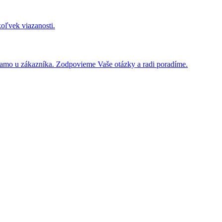
koľvek viazanosti.
iamo u zákazníka. Zodpovieme Vaše otázky a radi poradíme.