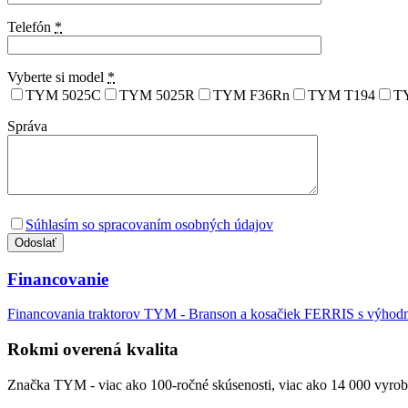
Telefón
*
Vyberte si model
*
TYM 5025C
TYM 5025R
TYM F36Rn
TYM T194
T
Správa
Súhlasím so spracovaním osobných údajov
Financovanie
Financovania traktorov TYM - Branson a kosačiek FERRIS s výho
Rokmi overená kvalita
Značka TYM - viac ako 100-ročné skúsenosti, viac ako 14 000 vyrob