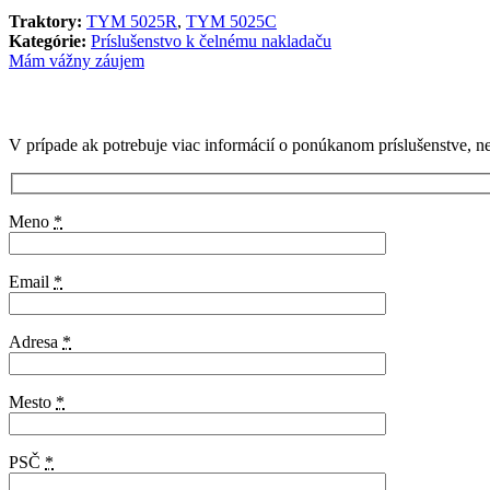
Traktory:
TYM 5025R
,
TYM 5025C
Kategórie:
Príslušenstvo k čelnému nakladaču
Mám vážny záujem
V prípade ak potrebuje viac informácií o ponúkanom príslušenstve, n
Meno
*
Email
*
Adresa
*
Mesto
*
PSČ
*