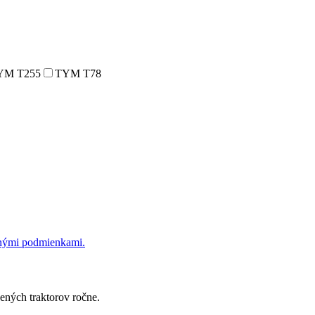
YM T255
TYM T78
dnými podmienkami.
ených traktorov ročne.