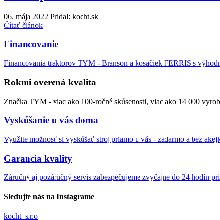
06. mája 2022
Pridal: kocht.sk
Čítať článok
Financovanie
Financovania traktorov TYM - Branson a kosačiek FERRIS s výho
Rokmi overená kvalita
Značka TYM - viac ako 100-ročné skúsenosti, viac ako 14 000 vyrob
Vyskúšanie u vás doma
Využite možnosť si vyskúšať stroj priamo u vás - zadarmo a bez akej
Garancia kvality
Záručný aj pozáručný servis zabezpečujeme zvyčajne do 24 hodín pr
Sledujte nás na Instagrame
kocht_s.r.o