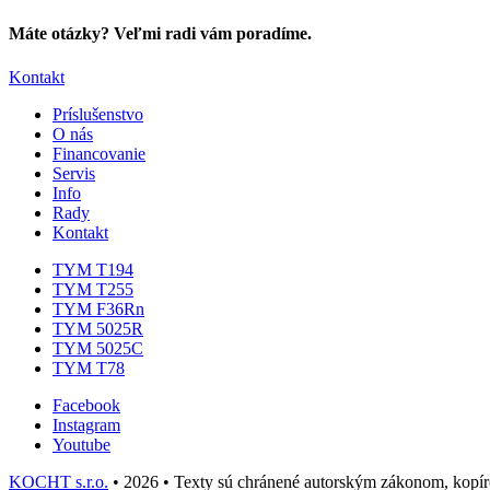
Máte otázky? Veľmi radi vám poradíme.
Kontakt
Príslušenstvo
O nás
Financovanie
Servis
Info
Rady
Kontakt
TYM T194
TYM T255
TYM F36Rn
TYM 5025R
TYM 5025C
TYM T78
Facebook
Instagram
Youtube
KOCHT s.r.o.
• 2026 • Texty sú chránené autorským zákonom, kopíro