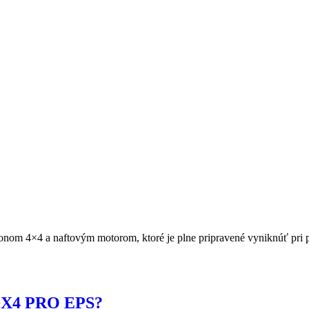
m 4×4 a naftovým motorom, ktoré je plne pripravené vyniknúť pri prá
 DX4 PRO EPS?