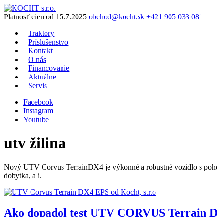
Preskočiť
na
Platnosť cien od 15.7.2025
obchod@kocht.sk
+421 905 033 081
obsah
Traktory
Príslušenstvo
Kontakt
O nás
Financovanie
Aktuálne
Servis
Facebook
Instagram
Youtube
utv žilina
Nový UTV Corvus TerrainDX4 je výkonné a robustné vozidlo s pohono
dobytka, a i.
Ako dopadol test UTV CORVUS Terrain