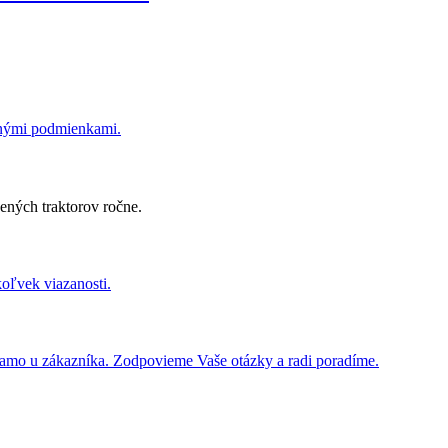
dnými podmienkami.
ených traktorov ročne.
koľvek viazanosti.
iamo u zákazníka. Zodpovieme Vaše otázky a radi poradíme.